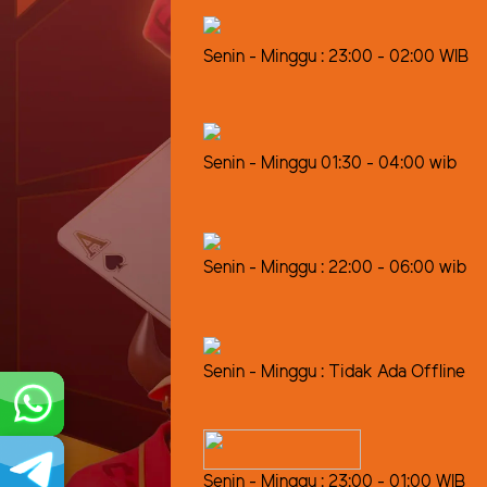
Senin - Minggu : 23:00 - 02:00 WIB
Senin - Minggu 01:30 - 04:00 wib
Senin - Minggu : 22:00 - 06:00 wib
Senin - Minggu : Tidak Ada Offline
Senin - Minggu : 23:00 - 01:00 WIB