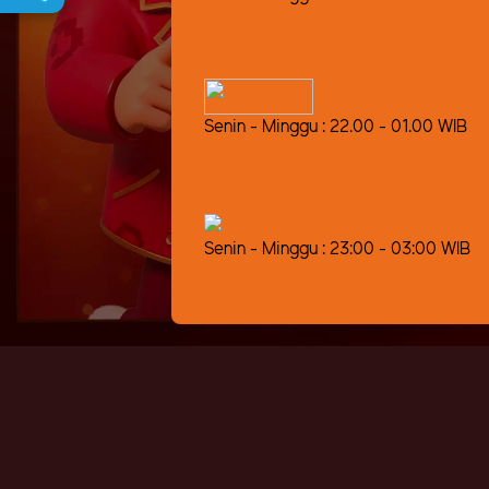
Senin - Minggu : 22.00 - 01.00 WIB
Senin - Minggu : 23:00 - 03:00 WIB