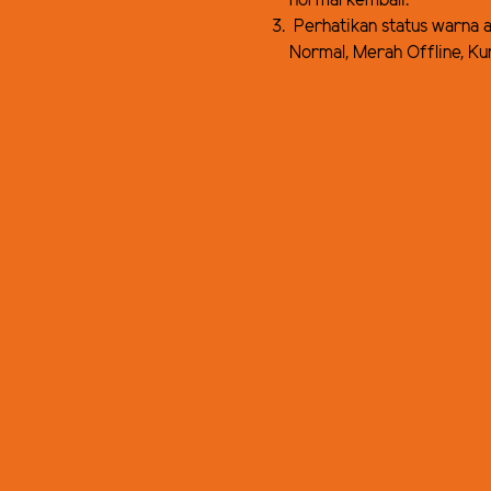
normal kembali.
Perhatikan status warna a
Normal, Merah Offline, Ku