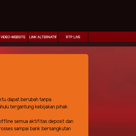
VIDEO-WEBSITE
LINK ALTERNATIF
RTP LIVE
tu dapat berubah tanpa
hulu tergantung kebijakan pihak
ffline semua aktifitas deposit dan
prosses sampai bank bersangkutan